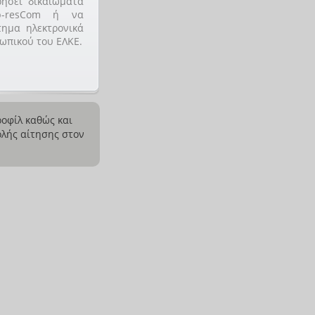
ήσει δικαιώματα
-resCom ή να
τημα ηλεκτρονικά
ωπικού του ΕΛΚΕ.
οφίλ καθώς και
λής αίτησης στον